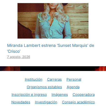
Miranda Lambert estrena ‘Sunset Marquis’ de
‘Crisco’
7 agosto, 2026
Institución
Carreras
Personal
Organismos estables
Agenda
Inscripción e ingreso
Imágenes
Cooperadora
Novedades
Investigación
Consejo académico