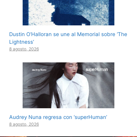
Dustin O’Halloran se une al Memorial sobre ‘The
Lightness’
8 agosto, 2026
Audrey Nuna regresa con ‘superHuman’
8 agosto, 2026