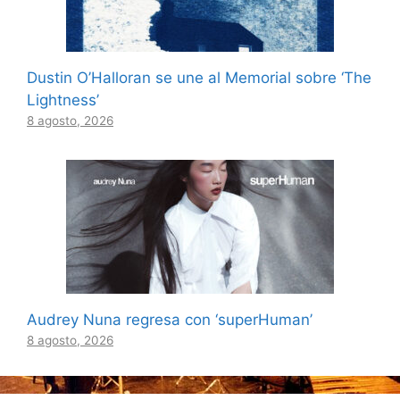
Dustin O’Halloran se une al Memorial sobre ‘The
Lightness’
8 agosto, 2026
Audrey Nuna regresa con ‘superHuman’
8 agosto, 2026