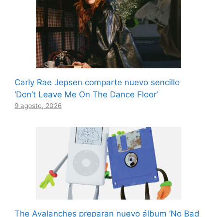
Carly Rae Jepsen comparte nuevo sencillo
‘Don’t Leave Me On The Dance Floor’
9 agosto, 2026
The Avalanches preparan nuevo álbum ‘No Bad