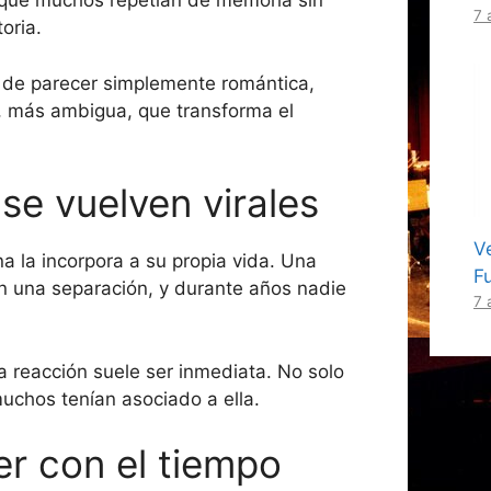
 que muchos repetían de memoria sin
7 
oria.
 de parecer simplemente romántica,
, más ambigua, que transforma el
se vuelven virales
V
a la incorpora a su propia vida. Una
F
en una separación, y durante años nadie
7 
la reacción suele ser inmediata. No solo
uchos tenían asociado a ella.
r con el tiempo