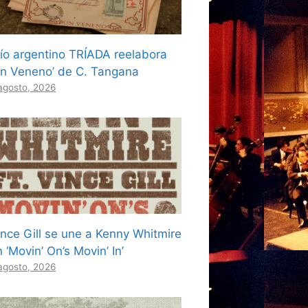
río argentino TRÍADA reelabora
Un Veneno’ de C. Tangana
agosto, 2026
ince Gill se une a Kenny Whitmire
 ‘Movin’ On’s Movin’ In’
agosto, 2026