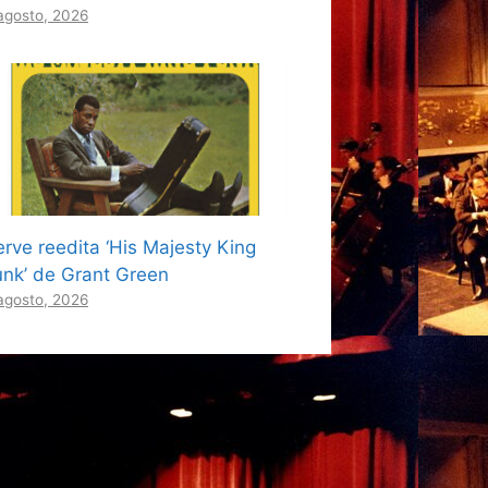
agosto, 2026
erve reedita ‘His Majesty King
unk’ de Grant Green
agosto, 2026