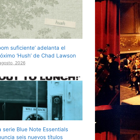
oom suficiente’ adelanta el
róximo ‘Hush’ de Chad Lawson
agosto, 2026
a serie Blue Note Essentials
nuncia seis nuevos títulos