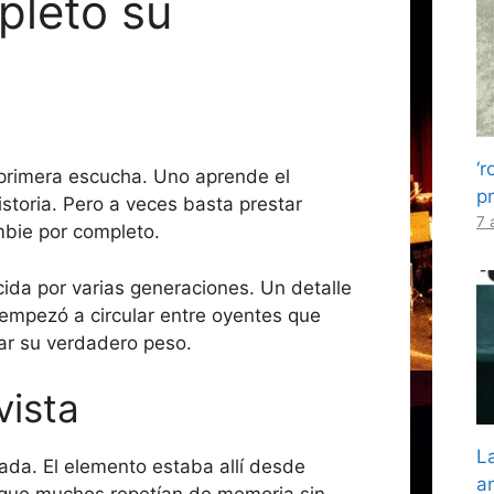
pleto su
‘r
primera escucha. Uno aprende el
p
istoria. Pero a veces basta prestar
7 
mbie por completo.
cida por varias generaciones. Un detalle
, empezó a circular entre oyentes que
ar su verdadero peso.
vista
L
ada. El elemento estaba allí desde
a