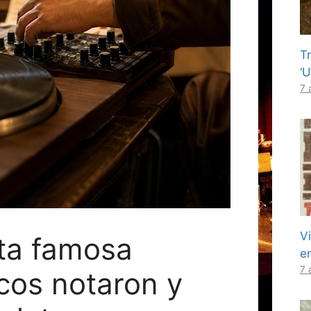
T
‘
7 
V
sta famosa
en
7 
cos notaron y