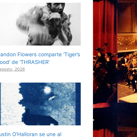
randon Flowers comparte ‘Tiger’s
lood’ de ‘THRASHER’
agosto, 2026
ustin O’Halloran se une al