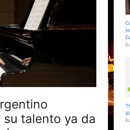
C
s
D
9 
argentino
T
á
 su talento ya da
8 