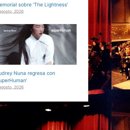
emorial sobre ‘The Lightness’
agosto, 2026
udrey Nuna regresa con
superHuman’
agosto, 2026