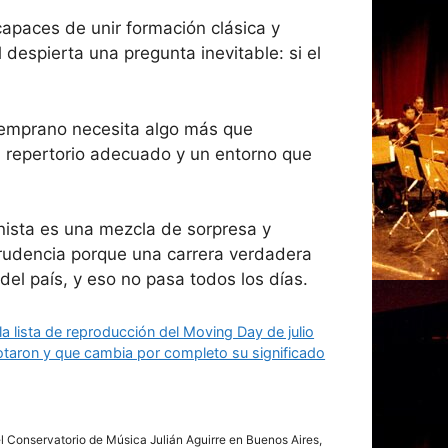
capaces de unir formación clásica y
 despierta una pregunta inevitable: si el
o temprano necesita algo más que
, repertorio adecuado y un entorno que
anista es una mezcla de sorpresa y
prudencia porque una carrera verdadera
del país, y eso no pasa todos los días.
a lista de reproducción del Moving Day de julio
taron y que cambia por completo su significado
del Conservatorio de Música Julián Aguirre en Buenos Aires,