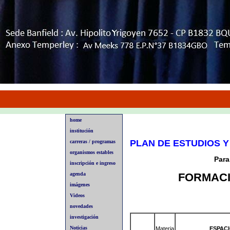
home
institución
PLAN DE ESTUDIOS 
carreras / programas
organismos estables
Para
inscripción e ingreso
FORMACI
agenda
imágenes
Videos
novedades
investigación
Noticias
Materia
ESPAC