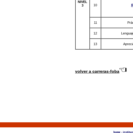
NIVEL
10
R
3
11
Prá
12
Lenguaje
13
Apreci
volver a carreras-foba
home -
institu