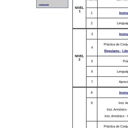
contacto
NIVEL
1
1
Instr
2
Lenguaj
3
Instr
Práctica de Conju
4
Regulares -
Lib
NIVEL
2
5
Prá
6
Lenguaj
7
Apreci
8
Instr
9
Inst. 
Inst. Armónico -
Inst. Armónico - 
Práctica de Conju