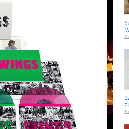
S
‘
6 
Es
P
6 