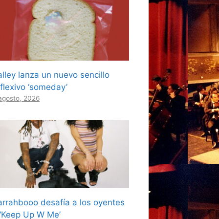
lley lanza un nuevo sencillo
eflexivo ‘someday’
agosto, 2026
arrahbooo desafía a los oyentes
 ‘Keep Up W Me’