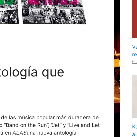
Va
r
6 
tología que
 de las música popular más duradera de
“Band on the Run”, “Jet” y “Live and Let
K
irá en
ALAS
una nueva antología
a