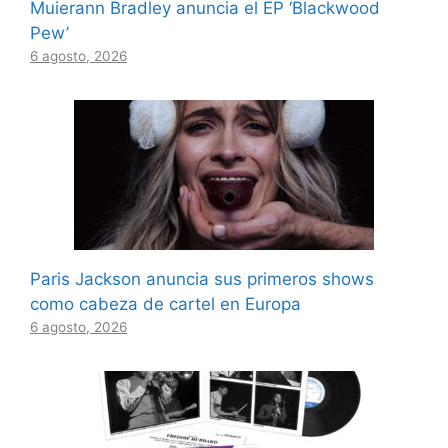
Muierann Bradley anuncia el EP ‘Blackwood
Pew’
6 agosto, 2026
Paris Jackson anuncia sus primeros shows
como cabeza de cartel en Europa
6 agosto, 2026