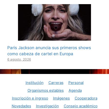
Paris Jackson anuncia sus primeros shows
como cabeza de cartel en Europa
6 agosto, 2026
Institución
Carreras
Personal
Organismos estables
Agenda
Inscripción e ingreso
Imágenes
Cooperadora
Novedades
Investigación
Consejo académico