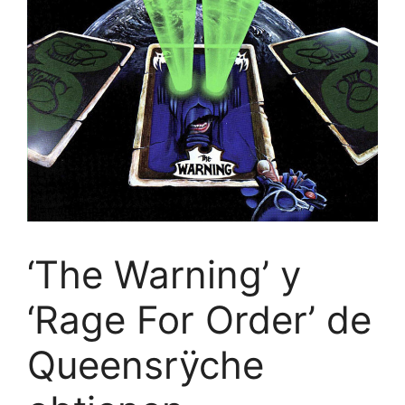
‘The Warning’ y
‘Rage For Order’ de
Queensrÿche