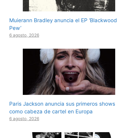
Muierann Bradley anuncia el EP ‘Blackwood
Pew’
6 agosto, 2026
Paris Jackson anuncia sus primeros shows
como cabeza de cartel en Europa
6 agosto, 2026