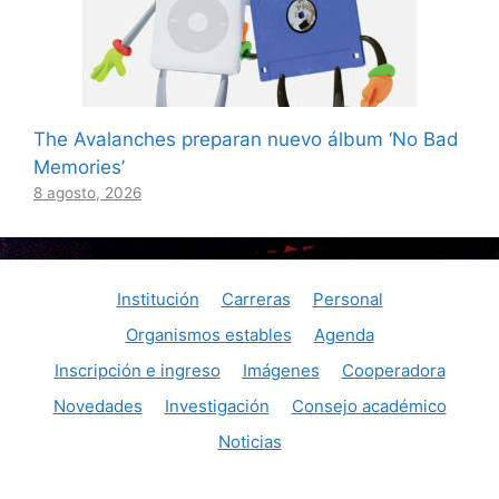
The Avalanches preparan nuevo álbum ‘No Bad
Memories’
8 agosto, 2026
Institución
Carreras
Personal
Organismos estables
Agenda
Inscripción e ingreso
Imágenes
Cooperadora
Novedades
Investigación
Consejo académico
Noticias
© Consaguirre@aol.com