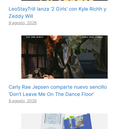
LeoStayTrill lanza ‘2 Girls’ con Kyle Richh y
Zeddy Will
9 agosto, 2026
Carly Rae Jepsen comparte nuevo sencillo
‘Don’t Leave Me On The Dance Floor’
9 agosto, 2026