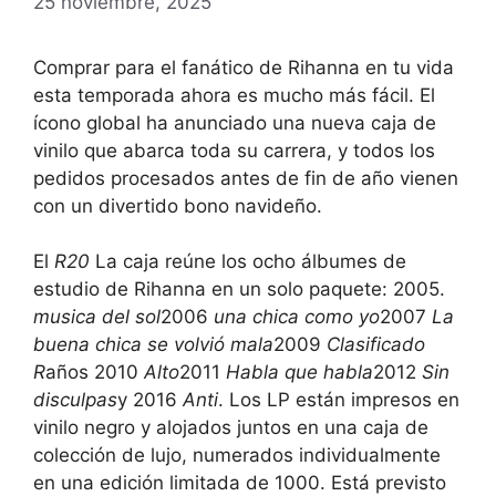
25 noviembre, 2025
Comprar para el fanático de Rihanna en tu vida
esta temporada ahora es mucho más fácil. El
ícono global ha anunciado una nueva caja de
vinilo que abarca toda su carrera, y todos los
pedidos procesados ​​antes de fin de año vienen
con un divertido bono navideño.
El
R20
La caja reúne los ocho álbumes de
estudio de Rihanna en un solo paquete: 2005.
musica del sol
2006
una chica como yo
2007
La
buena chica se volvió mala
2009
Clasificado
R
años 2010
Alto
2011
Habla que habla
2012
Sin
disculpas
y 2016
Anti
. Los LP están impresos en
vinilo negro y alojados juntos en una caja de
colección de lujo, numerados individualmente
en una edición limitada de 1000. Está previsto