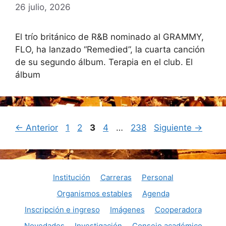
26 julio, 2026
El trío británico de R&B nominado al GRAMMY,
FLO, ha lanzado “Remedied”, la cuarta canción
de su segundo álbum. Terapia en el club. El
álbum
Página
Página
Página
Página
Página
←
Anterior
1
2
3
4
…
238
Siguiente
→
Institución
Carreras
Personal
Organismos estables
Agenda
Inscripción e ingreso
Imágenes
Cooperadora
Novedades
Investigación
Consejo académico