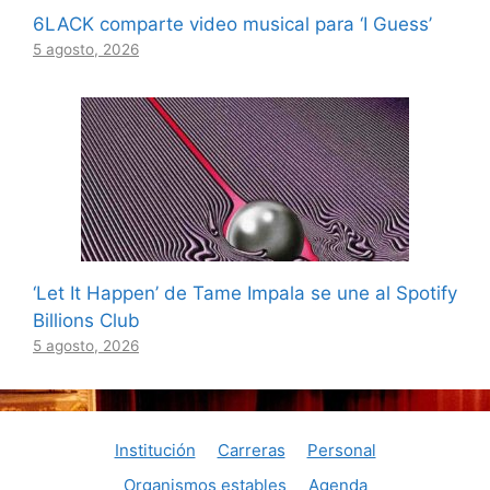
6LACK comparte video musical para ‘I Guess’
5 agosto, 2026
‘Let It Happen’ de Tame Impala se une al Spotify
Billions Club
5 agosto, 2026
Institución
Carreras
Personal
Organismos estables
Agenda