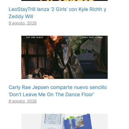
LeoStayTrill lanza ‘2 Girls’ con Kyle Richh y
Zeddy Will
9 agosto, 2026
Carly Rae Jepsen comparte nuevo sencillo
‘Don’t Leave Me On The Dance Floor’
9 agosto, 2026