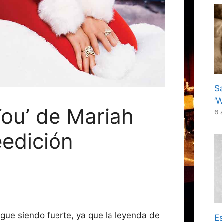
S
‘
You’ de Mariah
6 
eedición
igue siendo fuerte, ya que la leyenda de
Es