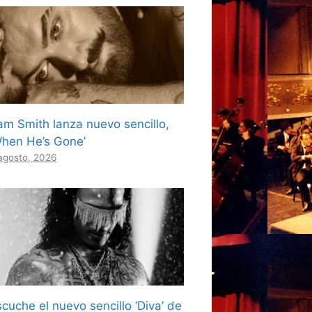
am Smith lanza nuevo sencillo,
When He’s Gone’
agosto, 2026
cuche el nuevo sencillo ‘Diva’ de