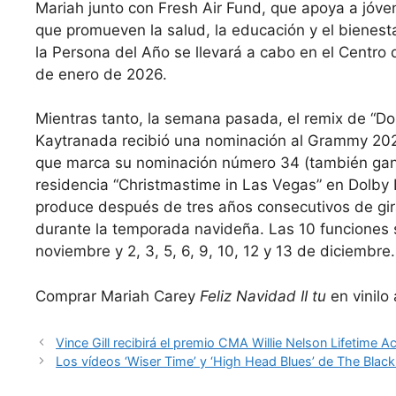
Mariah junto con Fresh Air Fund, que apoya a jóv
que promueven la salud, la educación y el bienesta
la Persona del Año se llevará a cabo en el Centr
de enero de 2026.
Mientras tanto, la semana pasada, el remix de “Do
Kaytranada recibió una nominación al Grammy 202
que marca su nominación número 34 (también ganó 
residencia “Christmastime in Las Vegas” en Dolby 
produce después de tres años consecutivos de gir
durante la temporada navideña. Las 10 funciones s
noviembre y 2, 3, 5, 6, 9, 10, 12 y 13 de diciembre.
Comprar Mariah Carey
Feliz Navidad II tu
en vinilo
Vince Gill recibirá el premio CMA Willie Nelson Lifetim
Los vídeos ‘Wiser Time’ y ‘High Head Blues’ de The Bla