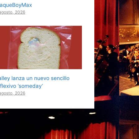
laqueBoyMax
agosto, 2026
lley lanza un nuevo sencillo
eflexivo ‘someday’
agosto, 2026