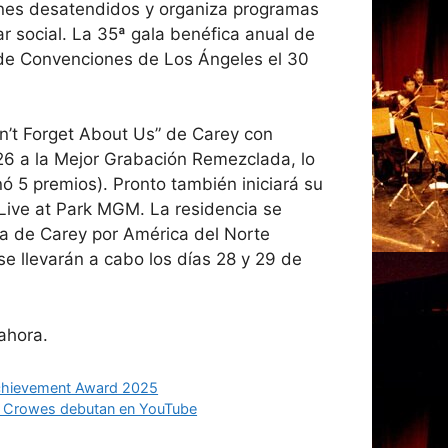
enes desatendidos y organiza programas
r social. La 35ª gala benéfica anual de
o de Convenciones de Los Ángeles el 30
n’t Forget About Us” de Carey con
6 a la Mejor Grabación Remezclada, lo
5 premios). Pronto también iniciará su
Live at Park MGM. La residencia se
a de Carey por América del Norte
e llevarán a cabo los días 28 y 29 de
 ahora.
e Achievement Award 2025
ck Crowes debutan en YouTube