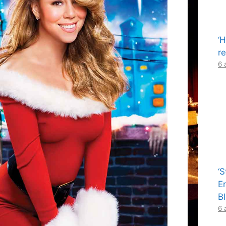
‘
re
6 
‘
E
B
6 