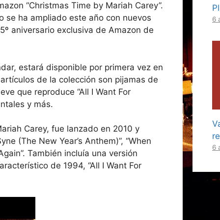
Amazon “Christmas Time by Mariah Carey”.
P
ro se ha ampliado este año con nuevos
6 
l 15º aniversario exclusiva de Amazon de
ndar, estará disponible por primera vez en
s artículos de la colección son pijamas de
eve que reproduce “All I Want For
ntales y más.
Va
ariah Carey, fue lanzado en 2010 y
r
g Syne (The New Year’s Anthem)”, “When
6 
Again”. También incluía una versión
racterístico de 1994, “All I Want For