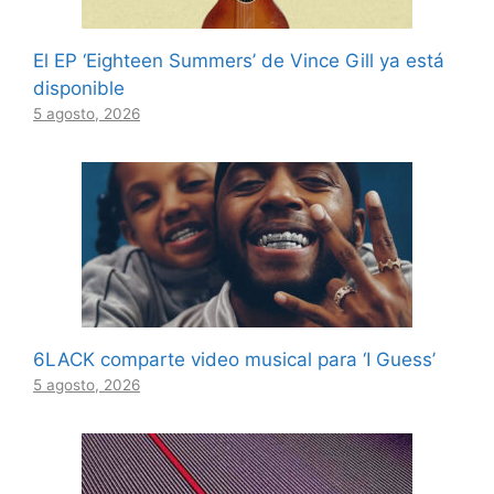
El EP ‘Eighteen Summers’ de Vince Gill ya está
disponible
5 agosto, 2026
6LACK comparte video musical para ‘I Guess’
5 agosto, 2026