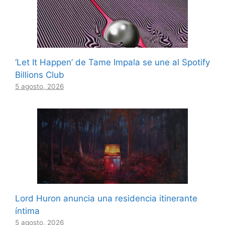
‘Let It Happen’ de Tame Impala se une al Spotify
Billions Club
5 agosto, 2026
Lord Huron anuncia una residencia itinerante
íntima
5 agosto, 2026