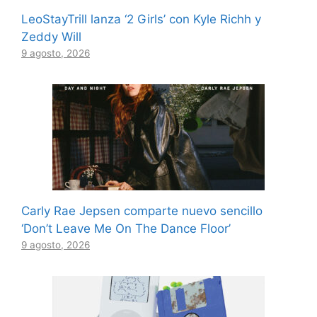
LeoStayTrill lanza ‘2 Girls’ con Kyle Richh y
Zeddy Will
9 agosto, 2026
Carly Rae Jepsen comparte nuevo sencillo
‘Don’t Leave Me On The Dance Floor’
9 agosto, 2026