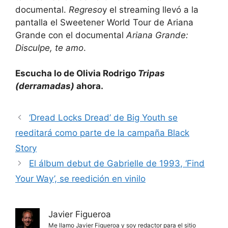
documental.
Regreso
y el streaming llevó a la
pantalla el Sweetener World Tour de Ariana
Grande con el documental
Ariana Grande:
Disculpe, te amo
.
Escucha lo de Olivia Rodrigo
Tripas
(derramadas)
ahora.
‘Dread Locks Dread’ de Big Youth se
reeditará como parte de la campaña Black
Story
El álbum debut de Gabrielle de 1993, ‘Find
Your Way’, se reedición en vinilo
Javier Figueroa
Me llamo Javier Figueroa y soy redactor para el sitio