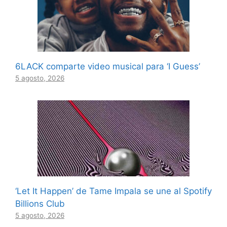
6LACK comparte video musical para ‘I Guess’
5 agosto, 2026
‘Let It Happen’ de Tame Impala se une al Spotify
Billions Club
5 agosto, 2026