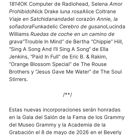
1814
OK Computer de Radiohead, Selena
Amor
Prohibido
Nick Drake
luna rosa
Alice Coltrane
Viaje en Satchidananda
del corazón
Annie, la
soñadora
Funkadelic
Cerebro de gusano
Lucinda
Williams
Ruedas de coche en un camino de
grava
“Trouble In Mind” de Bertha “Chippie” Hill,
“Sing A Song And I’ll Sing A Song” de Ella
Jenkins, “Paid In Full” de Eric B. & Rakim,
“Orange Blossom Special” de The Rouse
Brothers y “Jesus Gave Me Water” de The Soul
Stirrers.
/*
*/
Estas nuevas incorporaciones serán honradas
en la Gala del Salón de la Fama de los Grammy
del Museo Grammy y la Academia de la
Grabación el 8 de mayo de 2026 en el Beverly