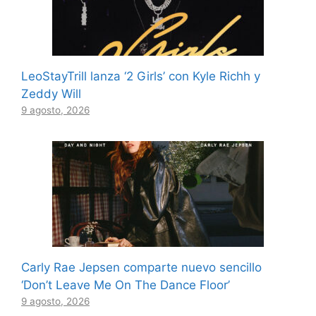
LeoStayTrill lanza ‘2 Girls’ con Kyle Richh y
Zeddy Will
9 agosto, 2026
Carly Rae Jepsen comparte nuevo sencillo
‘Don’t Leave Me On The Dance Floor’
9 agosto, 2026