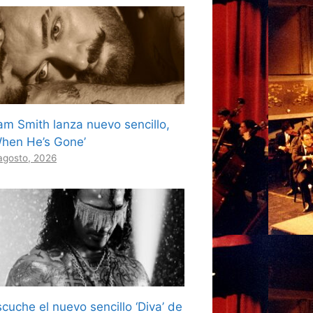
am Smith lanza nuevo sencillo,
When He’s Gone’
agosto, 2026
cuche el nuevo sencillo ‘Diva’ de