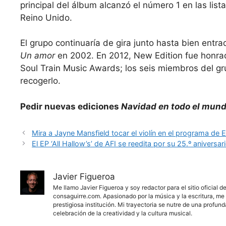
principal del álbum alcanzó el número 1 en las list
Reino Unido.
El grupo continuaría de gira junto hasta bien ent
Un amor
en 2002. En 2012, New Edition fue honrado
Soul Train Music Awards; los seis miembros del gr
recogerlo.
Pedir nuevas ediciones
Navidad en todo el mun
Mira a Jayne Mansfield tocar el violín en el programa de E
El EP ‘All Hallow’s’ de AFI se reedita por su 25.º aniversar
Javier Figueroa
Me llamo Javier Figueroa y soy redactor para el sitio oficial 
consaguirre.com. Apasionado por la música y la escritura, me 
prestigiosa institución. Mi trayectoria se nutre de una profun
celebración de la creatividad y la cultura musical.