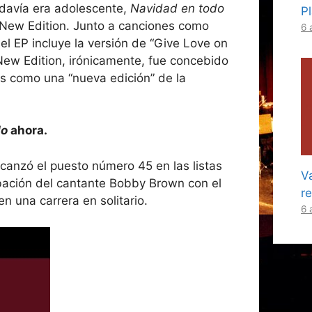
davía era adolescente,
Navidad en todo
P
e New Edition. Junto a canciones como
6 
el EP incluye la versión de “Give Love on
ew Edition, irónicamente, fue concebido
os como una “nueva edición” de la
do
ahora.
canzó el puesto número 45 en las listas
Va
bación del cantante Bobby Brown con el
r
n una carrera en solitario.
6 