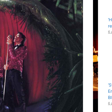
‘
re
6 
‘
E
B
6 