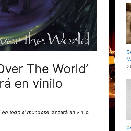
S
‘
 Over The World’
6 
rá en vinilo
 en todo el mundo
se lanzará en vinilo
Es