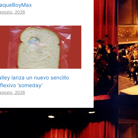
laqueBoyMax
agosto, 2026
lley lanza un nuevo sencillo
eflexivo ‘someday’
agosto, 2026