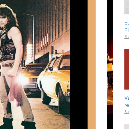
Es
P
6 
Va
r
6 