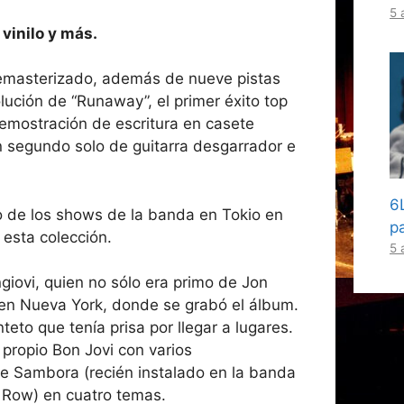
5 
vinilo y más.
 remasterizado, además de nueve pistas
olución de “Runaway”, el primer éxito top
demostración de escritura en casete
n segundo solo de guitarra desgarrador e
6
o de los shows de la banda en Tokio en
pa
esta colección.
5 
iovi, quien no sólo era primo de Jon
 en Nueva York, donde se grabó el álbum.
eto que tenía prisa por llegar a lugares.
l propio Bon Jovi con varios
chie Sambora (recién instalado en la banda
 Row) en cuatro temas.