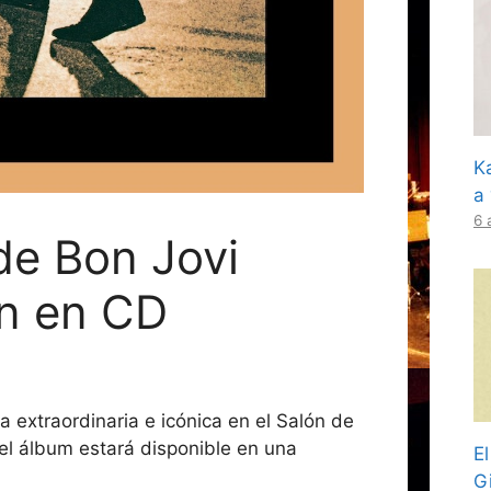
K
a
6 
de Bon Jovi
ón en CD
 extraordinaria e icónica en el Salón de
el álbum estará disponible en una
E
Gi