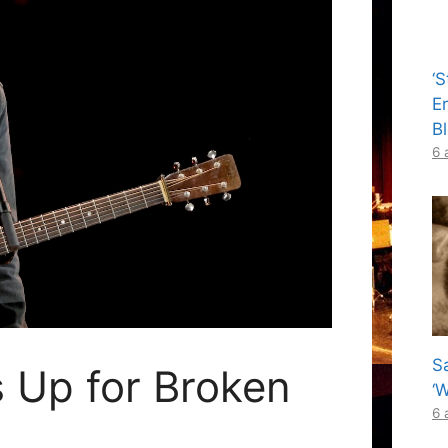
‘
E
B
6 
S
s Up for Broken
‘
6 