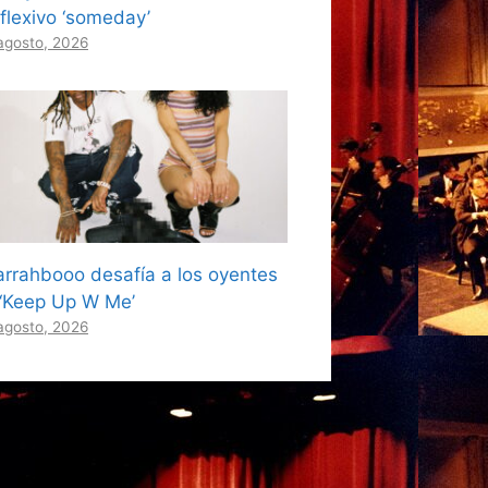
eflexivo ‘someday’
agosto, 2026
arrahbooo desafía a los oyentes
 ‘Keep Up W Me’
agosto, 2026