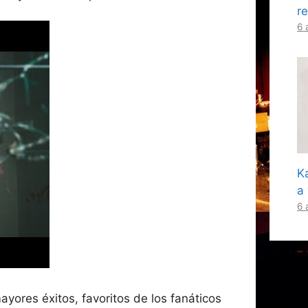
r
6 
K
a
6 
ayores éxitos, favoritos de los fanáticos