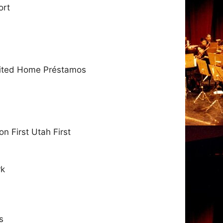
ort
United Home Préstamos
on First Utah First
rk
s