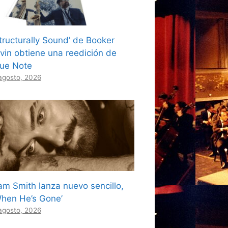
Structurally Sound’ de Booker
rvin obtiene una reedición de
lue Note
agosto, 2026
am Smith lanza nuevo sencillo,
When He’s Gone’
agosto, 2026