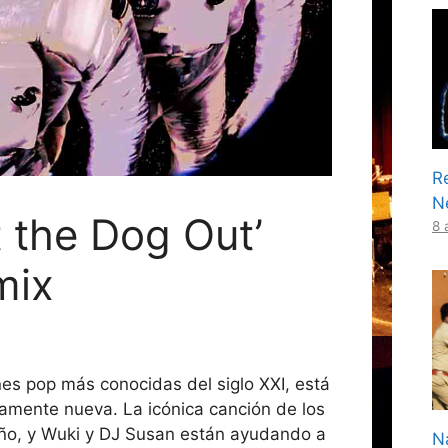
R
N
 the Dog Out’
8 
mix
nes pop más conocidas del siglo XXI, está
mente nueva. La icónica canción de los
año, y Wuki y DJ Susan están ayudando a
Na