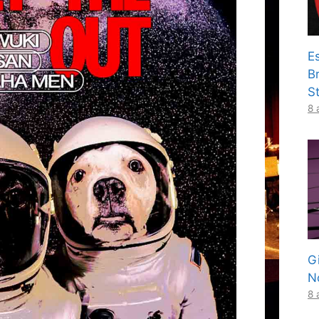
E
B
S
8 
G
N
8 