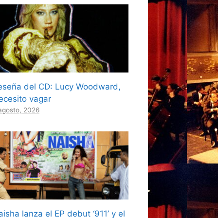
eseña del CD: Lucy Woodward,
ecesito vagar
agosto, 2026
isha lanza el EP debut ‘911’ y el