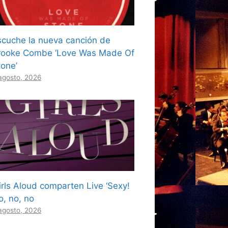
scuche la nueva canción de
rooke Combe ‘Love Was Made Of
tone’
agosto, 2026
irls Aloud comparten Live ‘Sexy!
o, no, no
agosto, 2026