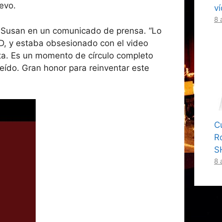
evo.
v
8 
DJ Susan en un comunicado de prensa. “Lo
CD, y estaba obsesionado con el video
sta. Es un momento de círculo completo
eído. Gran honor para reinventar este
C
R
S
8 