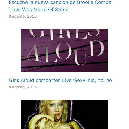
Escuche la nueva canción de Brooke Combe
‘Love Was Made Of Stone’
8 agosto, 2026
Girls Aloud comparten Live ‘Sexy! No, no, no
8 agosto, 2026