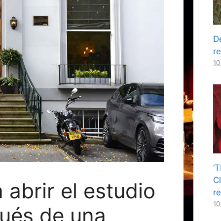
D
r
10
‘T
Cl
abrir el estudio
r
10
pués de una