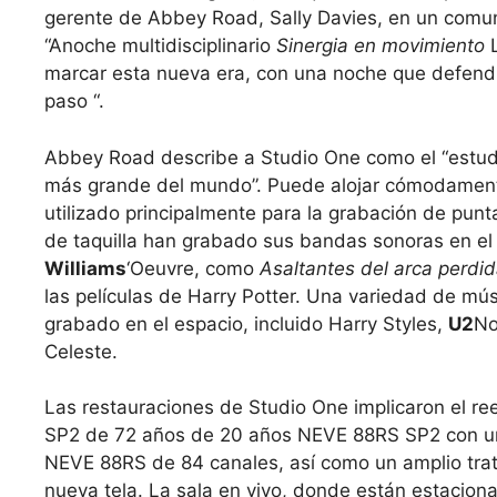
gerente de Abbey Road, Sally Davies, en un comun
“Anoche multidisciplinario
Sinergia en movimiento
L
marcar esta nueva era, con una noche que defendió
paso “.
Abbey Road describe a Studio One como el “estud
más grande del mundo”. Puede alojar cómodament
utilizado principalmente para la grabación de punta
de taquilla han grabado sus bandas sonoras en el 
Williams
‘Oeuvre, como
Asaltantes del arca perdi
las películas de Harry Potter. Una variedad de m
grabado en el espacio, incluido Harry Styles,
U2
No
Celeste.
Las restauraciones de Studio One implicaron el r
SP2 de 72 años de 20 años NEVE 88RS SP2 con u
NEVE 88RS de 84 canales, así como un amplio trata
nueva tela. La sala en vivo, donde están estaciona