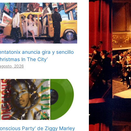
ntatonix anuncia gira y sencillo
hristmas In The City’
agosto, 2026
Conscious Party’ de Ziggy Marley