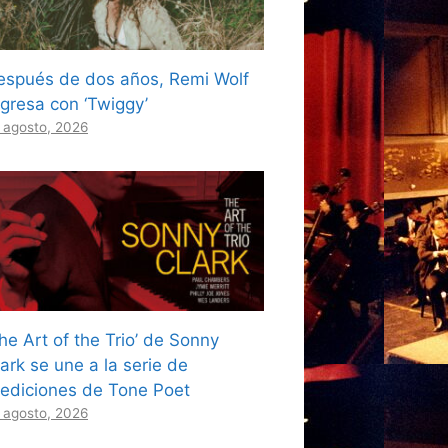
espués de dos años, Remi Wolf
egresa con ‘Twiggy’
 agosto, 2026
he Art of the Trio’ de Sonny
ark se une a la serie de
eediciones de Tone Poet
 agosto, 2026