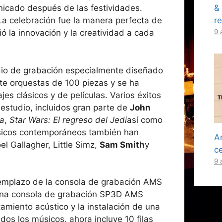
&
icado después de las festividades.
re
a celebración fue la manera perfecta de
9 
 la innovación y la creatividad a cada
io de grabación especialmente diseñado
e orquestas de 100 piezas y se ha
jes clásicos y de películas. Varios éxitos
estudio, incluidos gran parte de
John
da
,
Star Wars: El regreso del Jedi
así como
úsicos contemporáneos también han
A
el Gallagher, Little Simz,
Sam Smith
y
c
9 
eemplazo de la consola de grabación AMS
na consola de grabación SP3D AMS
miento acústico y la instalación de una
dos los músicos, ahora incluye 10 filas