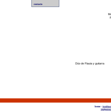
contacto
Mu
p
Dúo de Flauta y guitarra
home -
institu
imágene