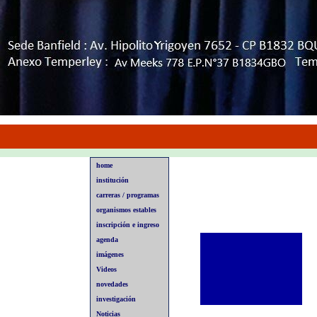
home
institución
carreras / programas
organismos estables
inscripción e ingreso
agenda
imágenes
Videos
novedades
investigación
Noticias